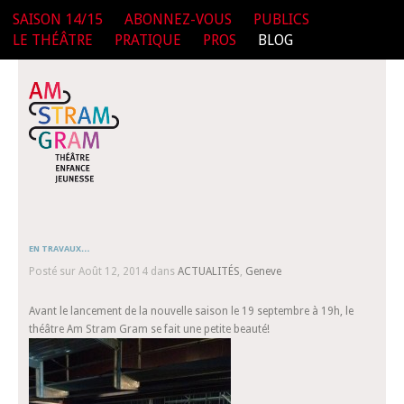
SAISON 14/15
ABONNEZ-VOUS
PUBLICS
LE THÉÂTRE
PRATIQUE
PROS
BLOG
EN TRAVAUX…
Posté sur Août 12, 2014 dans
ACTUALITÉS
,
Geneve
Avant le lancement de la nouvelle saison le 19 septembre à 19h, le
théâtre Am Stram Gram se fait une petite beauté!