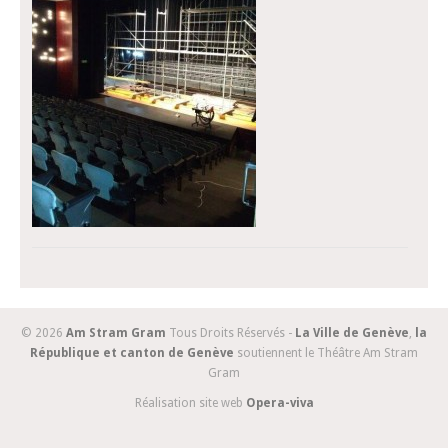
© 2026
Am Stram Gram
Tous Droits Réservés -
La Ville de Genève
,
la
République et canton de Genève
soutiennent le Théâtre Am Stram
Gram
Réalisation site web
Opera-viva