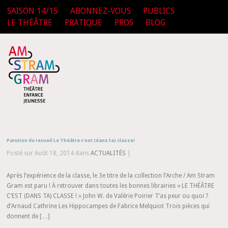
SAISON 14/15
ABONNEZ-VOUS
PUBLICS
LE THÉÂTRE
PRATIQUE
PROS
BLOG
Parution du recueil Le Théâtre c’est (dans ta) classe!
Posté sur Août 18, 2014 dans
ACTUALITÉS
|
Après l’expérience de la classe, le 3e titre de la collection l’Arche / Am Stram
Gram est paru ! À retrouver dans toutes les bonnes librairies « LE THÉÂTRE
C’EST (DANS TA) CLASSE ! » John W. de Valérie Poirier T’as peur ou quoi ?
d’Arnaud Cathrine Les Hippocampes de Fabrice Melquiot Trois pièces qui
donnent de […]