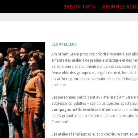
SAISON 14/15
ABONNEZ-VOU
LES ATELIERS
Am Stram Gram propose prioritairement à ses abon
enfants des ateliers de pratique artistique et des r
saison, une visite du théâtre et de ses coulisses es
l’ensemble des groupes et, régulièrement, les artist
les ateliers pour des conversations et des échanges
pratique.
Les personnes participant aux ateliers d’Am Stram
adolescents, adultes – sont plus que des spectateur
compagnons!
Ils bénéficient d’une carte de membr
accès gratuitement à l’ensemble des manifestation
Spontané.
Les ateliers familiaux et le labo d’écriture sont so