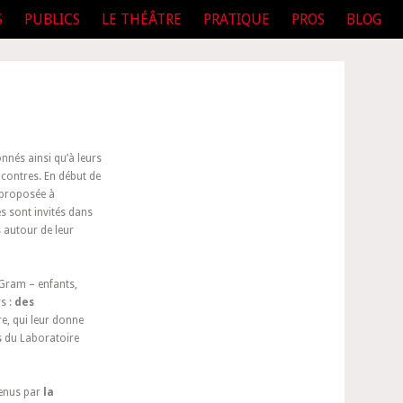
S
PUBLICS
LE THÉÂTRE
PRATIQUE
PROS
BLOG
nés ainsi qu’à leurs
encontres. En début de
t proposée à
es sont invités dans
 autour de leur
 Gram – enfants,
s :
des
e, qui leur donne
s du Laboratoire
utenus par
la