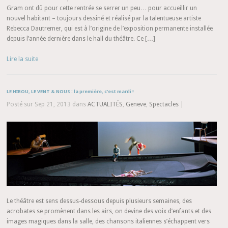
Gram ont dû pour cette rentrée se serrer un peu… pour accueillir un
nouvel habitant – toujours dessiné et réalisé par la talentueuse artiste
Rebecca Dautremer, qui est à l’origine de l’exposition permanente installée
depuis l’année dernière dans le hall du théâtre. Ce […]
Lire la suite
LE HIBOU, LE VENT & NOUS : la première, c’est mardi !
Posté sur Sep 21, 2013 dans
ACTUALITÉS
,
Geneve
,
Spectacles
|
Le théâtre est sens dessus-dessous depuis plusieurs semaines, des
acrobates se promènent dans les airs, on devine des voix d’enfants et des
images magiques dans la salle, des chansons italiennes s’échappent vers