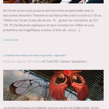
Am Stram Gram vous propose une rencontre exceptionnelle avec le
fauconnier Alexandre Thévenin et ses hiboux Mercredi 9 octobre à 15h au
Théâtre Am Stram Gram (durée env. 1h – gratuit sur inscription au 022
735 79 24) Alexandre expliquera en quoi consiste son métier et vous
présentera ses magnifiques oiseaux. Et bien sûr, vous […]
Lire la suite
La famille des Drôles d’oiseaux s’agrandit, s’agrandit !
Posté sur Sep 21, 2013 dans
ACTUALITÉS
,
Geneve
,
Spectacles
|
Les Drôles d’oiseaux qui habitent sous la verrière du théâtre d’Am Stram