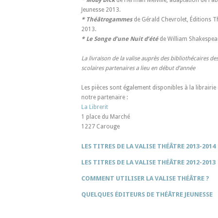
* Moby Dick
de Herman Melville, adaptation de Fabr
Jeunesse 2013.
* Théâtrogammes
de Gérald Chevrolet, Éditions T
2013.
* Le Songe d’une Nuit d’été
de William Shakespear
La livraison de la valise auprès des bibliothécaires d
scolaires partenaires a lieu en début d’année
Les pièces sont également disponibles à la librairie
notre partenaire :
La Librerit
1 place du Marché
1227 Carouge
LES TITRES DE LA VALISE THÉÂTRE 2013-2014
LES TITRES DE LA VALISE THÉÂTRE 2012-2013
COMMENT UTILISER LA VALISE THÉÂTRE ?
QUELQUES ÉDITEURS DE THÉÂTRE JEUNESSE