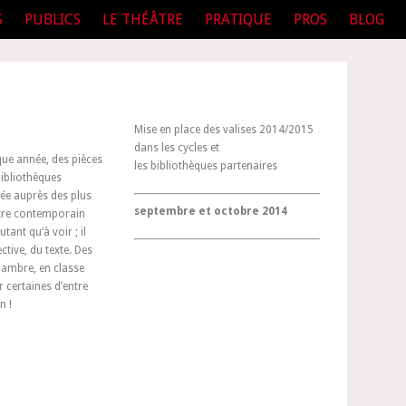
S
PUBLICS
LE THÉÂTRE
PRATIQUE
PROS
BLOG
Mise en place des valises 2014/2015
dans les cycles et
ue année, des pièces
les bibliothèques partenaires
bibliothèques
née auprès des plus
septembre et octobre 2014
âtre contemporain
tant qu’à voir ; il
tive, du texte. Des
chambre, en classe
 certaines d’entre
n !