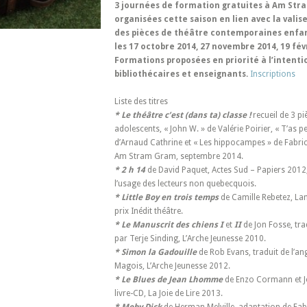
3 journées de formation gratuites à Am Str
organisées cette saison en lien avec la valis
des pièces de théâtre contemporaines enfan
les 17 octobre 2014, 27 novembre 2014, 19 fév
Formations proposées en priorité à l’intenti
bibliothécaires et enseignants.
Inscriptions
Liste des titres
* Le théâtre c’est (dans ta) classe !
recueil de 3 p
adolescents, « John W. » de Valérie Poirier, « T’as p
d’Arnaud Cathrine et « Les hippocampes » de Fabrice
Am Stram Gram, septembre 2014.
* 2 h 14
de David Paquet, Actes Sud – Papiers 2012,
l’usage des lecteurs non quebecquois.
* Little Boy en trois temps
de Camille Rebetez, La
prix Inédit théâtre.
* Le Manuscrit des chiens I
et
II
de Jon Fosse, tra
par Terje Sinding, L’Arche Jeunesse 2010.
* Simon la Gadouille
de Rob Evans, traduit de l’an
Magois, L’Arche Jeunesse 2012.
* Le Blues de Jean Lhomme
de Enzo Cormann et J
livre-CD, La Joie de Lire 2013.