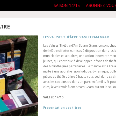
SAISON 14/15
ABONNEZ-VOU
ÂTRE
LES VALISES THÉÂTRE D’AM STRAM GRAM
Les Valises Théâtre d’Am Stram Gram, ce sont chaq
de théâtre offertes et mises à disposition dans les 
municipales et scolaires; une action innovante me
jeunes, qui contribue à développer le fonds de thé
des bibliothèques partenaires. Le théâtre est à lire au
invite à une appréhension ludique, dynamique, collec
pièces de théâtre à lire à haute voix, seul dans sa 
avec les copains ou dans un parc en famille. Et pour
elles, à venir voir à Am Stram Gram durant la saiso
VALISE 14/15
Presentation des titres