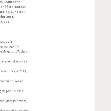
am Gram sont
e théâtre, autour
ce et jeunesse :
rier 2015.
on des
ièces pour
eur ou quoi ? »
 Melquiot, L’Arche /
 avec un glossaire à
nsman Editeur 2013,
duit du norvégien
glais par Séverine
ean-Marc Padovani,