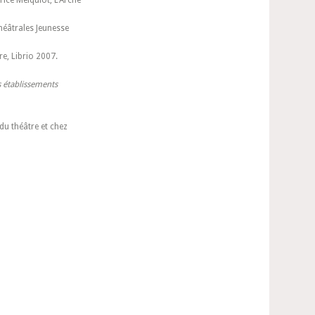
ice Melquiot, L’Arche
héâtrales Jeunesse
e, Librio 2007.
es établissements
 du théâtre et chez