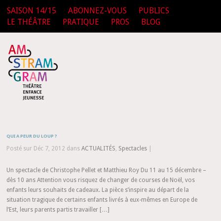
SAISON 14/15
ABONNEZ-VOUS
PUBLICS
LE THÉÂTRE
PRATIQUE
PROS
BLOG
QUI A PEUR DU LOUP ?
Posté sur Déc 7, 2012 dans
ACTUALITÉS
,
Spectacles
|
Un spectacle de Christophe Pellet et Matthieu Roy Du 11 au 15 décembre –
dès 10 ans Attention vous risquez de changer de courses de Noël, vos
enfants leurs souhaits de cadeaux. La pièce s’inspire au départ de la
situation tragique de certains enfants livrés à eux-mêmes en Europe de
l’Est, leurs parents partis travailler […]