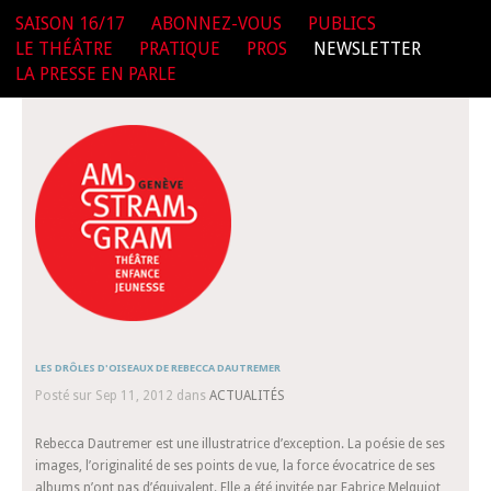
SAISON 16/17
ABONNEZ-VOUS
PUBLICS
LE THÉÂTRE
PRATIQUE
PROS
NEWSLETTER
LA PRESSE EN PARLE
LES DRÔLES D'OISEAUX DE REBECCA DAUTREMER
Posté sur Sep 11, 2012 dans
ACTUALITÉS
Rebecca Dautremer est une illustratrice d’exception. La poésie de ses
images, l’originalité de ses points de vue, la force évocatrice de ses
albums n’ont pas d’équivalent. Elle a été invitée par Fabrice Melquiot,