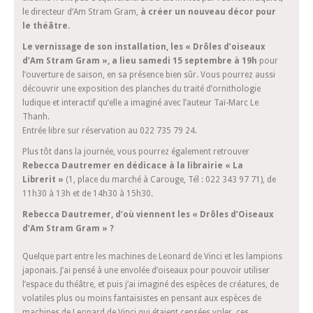
le directeur d’Am Stram Gram,
à créer un nouveau décor pour
le théâtre.
Le vernissage de son installation, les « Drôles d’oiseaux
d’Am Stram Gram », a lieu samedi 15 septembre à 19h
pour
l’ouverture de saison, en sa présence bien sûr. Vous pourrez aussi
découvrir une exposition des planches du traité d’ornithologie
ludique et interactif qu’elle a imaginé avec l’auteur Taï-Marc Le
Thanh.
Entrée libre sur réservation au 022 735 79 24.
Plus tôt dans la journée, vous pourrez également retrouver
Rebecca Dautremer en dédicace à la librairie « La
Librerit »
(1, place du marché à Carouge, Tél : 022 343 97 71), de
11h30 à 13h et de 14h30 à 15h30.
Rebecca Dautremer, d’où viennent les « Drôles d’Oiseaux
d’Am Stram Gram » ?
Quelque part entre les machines de Leonard de Vinci et les lampions
japonais. J’ai pensé à une envolée d’oiseaux pour pouvoir utiliser
l’espace du théâtre, et puis j’ai imaginé des espèces de créatures, de
volatiles plus ou moins fantaisistes en pensant aux espèces de
machines de Leonard de Vinci qui étaient censées voler, ces