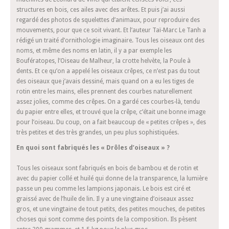
structures en bois, ces ailes avec des arêtes. Et puis j’ai aussi
regardé des photos de squelettes d’animaux, pour reproduire des
mouvements, pour que ce soit vivant. Et l’auteur Taï-Marc Le Tanh a
rédigé un traité d’ornithologie imaginaire. Tous les oiseaux ont des
noms, et même des noms en latin, il y a par exemple les
Boufératopes, l’Oiseau de Malheur, la crotte helvète, la Poule à
dents. Et ce qu’on a appelé les oiseaux crêpes, ce n’est pas du tout
des oiseaux que j’avais dessiné, mais quand on a eu les tiges de
rotin entre les mains, elles prennent des courbes naturellement
assez jolies, comme des crêpes. On a gardé ces courbes-là, tendu
du papier entre elles, et trouvé que la crêpe, c’était une bonne image
pour l’oiseau. Du coup, on a fait beaucoup de « petites crêpes », des
très petites et des très grandes, un peu plus sophistiquées.
En quoi sont fabriqués les « Drôles d’oiseaux » ?
Tous les oiseaux sont fabriqués en bois de bambou et de rotin et
avec du papier collé et huilé qui donne de la transparence, la lumière
passe un peu comme les lampions japonais. Le bois est ciré et
graissé avec de l’huile de lin. Il y a une vingtaine d’oiseaux assez
gros, et une vingtaine de tout petits, des petites mouches, de petites
choses qui sont comme des points de la composition. Ils pèsent