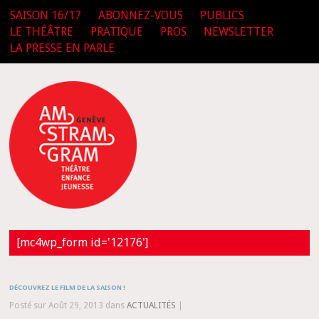
SAISON 16/17
ABONNEZ-VOUS
PUBLICS
LE THÉÂTRE
PRATIQUE
PROS
NEWSLETTER
LA PRESSE EN PARLE
[mc4wp_form id='12176']
DÉCOUVREZ LE FILM DE LA SAISON !
Posté sur Août 29, 2013 dans
ACTUALITÉS
|