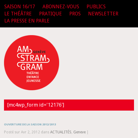
SAISON 16/17
ABONNEZ-VOUS
PUBLICS
LE THÉÂTRE
PRATIQUE
PROS
NEWSLETTER
LA PRESSE EN PARLE
[mc4wp_form id='12176']
OUVERTURE DE LA SAISON 2012/2013
Posté sur Avr 2, 2012 dans
ACTUALITÉS
,
Geneve
|