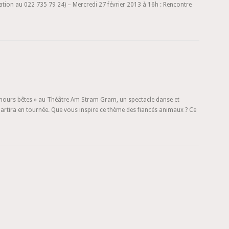
rvation au 022 735 79 24) – Mercredi 27 février 2013 à 16h : Rencontre
 Amours bêtes » au Théâtre Am Stram Gram, un spectacle danse et
l partira en tournée. Que vous inspire ce thème des fiancés animaux ? Ce