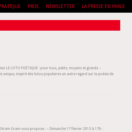
PRATIQUE
PROS
NEWSLETTER
LA PRESSE EN PARLE
tez LE LOTO POÉTIQUE : pour tous, petits, moyens et grands –
 unique, inspiré des lotos populaires un autre regard sur la poésie de
m Stram Gram vous propose : – Dimanche 17 février 2013 à 17h :