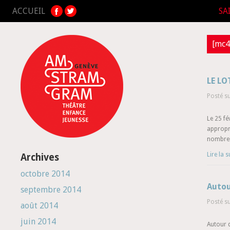
ACCUEIL
SA
[mc4
LE LO
Posté s
Le 25 f
appropri
nombreu
Lire la s
Archives
octobre 2014
Autou
septembre 2014
Posté s
août 2014
juin 2014
Autour 