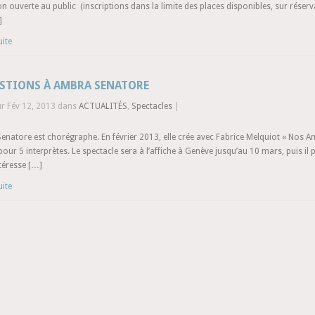
on ouverte au public (inscriptions dans la limite des places disponibles, sur rése
]
uite
ESTIONS À AMBRA SENATORE
ur Fév 12, 2013 dans
ACTUALITÉS
,
Spectacles
|
enatore est chorégraphe. En février 2013, elle crée avec Fabrice Melquiot « Nos
pour 5 interprètes. Le spectacle sera à l’affiche à Genève jusqu’au 10 mars, puis i
téresse […]
uite