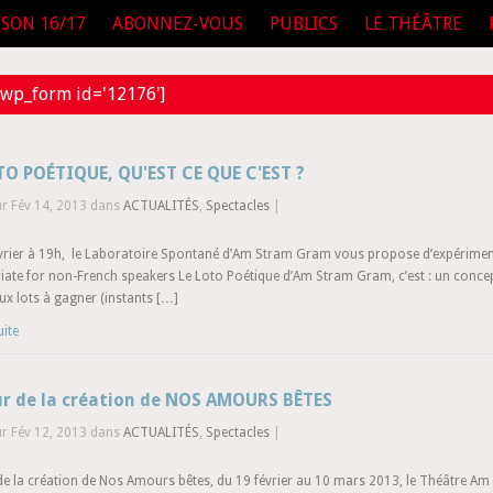
ISON 16/17
ABONNEZ-VOUS
PUBLICS
LE THÉÂTRE
wp_form id='12176']
TO POÉTIQUE, QU'EST CE QUE C'EST ?
ur Fév 14, 2013 dans
ACTUALITÉS
,
Spectacles
|
évrier à 19h, le Laboratoire Spontané d’Am Stram Gram vous propose d’expérimen
ate for non-French speakers Le Loto Poétique d’Am Stram Gram, c’est : un concept
x lots à gagner (instants […]
uite
r de la création de NOS AMOURS BÊTES
ur Fév 12, 2013 dans
ACTUALITÉS
,
Spectacles
|
de la création de Nos Amours bêtes, du 19 février au 10 mars 2013, le Théâtre A