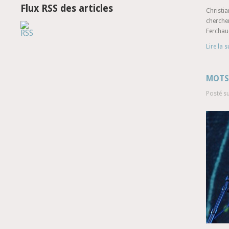
Flux RSS des articles
Christia
chercher
Ferchau
Lire la s
MOTS 
Posté s