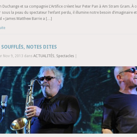
n Duchange et sa compagnie L’Artifice créent leur Peter Pan à Am Stram Gram. À coup
 sous la peau du spectateur l’enfant perdu, il illumine notre besoin d’imaginaire
d « James Matthew Barrie a […]
uite
SOUFFLÉS, NOTES DITES
ur Nov 9, 2013 dans
ACTUALITÉS
,
Spectacles
|