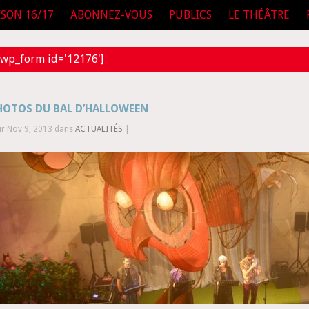
ISON 16/17
ABONNEZ-VOUS
PUBLICS
LE THÉÂTRE
wp_form id='12176']
PHOTOS DU BAL D’HALLOWEEN
ur Nov 9, 2013 dans
ACTUALITÉS
|