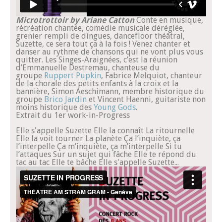
Microtrottoir by Ariane Catton
Conte en musique,
récréation chantée, comédie musicale déréglée,
grenier rempli de dingues, dancefloor théâtral,
Suzette, ce sera tout ça à la fois ! Venez chanter et
danser au rythme de chansons qui ne vont plus vous
quitter. Les Singes-Araignées, c’est la réunion
d’Emmanuelle Destremau, chanteuse du
groupe
Ruppert Pupkin
, Fabrice Melquiot, chanteur
de la chorale des petits enfants à la croix et la
bannière, Simon Aeschimann, membre historique du
groupe
Brico Jardin
et Vincent Haenni, guitariste non
moins historique des
Young Gods
.
Extrait du 1er work-in-Progress
Elle s'appelle Suzette Elle la connaît La ritournelle
Elle la voit tourner La planète Ça l’inquiète, ça
l’interpelle Ça m’inquiète, ça m’interpelle Si tu
l’attaques Sur un sujet qui fâche Elle te répond du
tac au tac Elle te bâche Elle s'appelle Suzette...