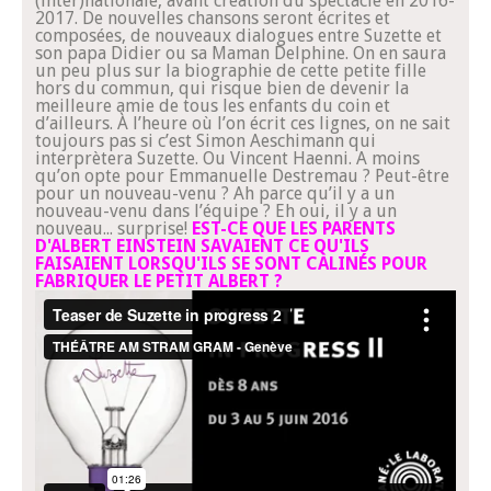
(inter)nationale, avant création du spectacle en 2016-
2017. De nouvelles chansons seront écrites et
composées, de nouveaux dialogues entre Suzette et
son papa Didier ou sa Maman Delphine. On en saura
un peu plus sur la biographie de cette petite fille
hors du commun, qui risque bien de devenir la
meilleure amie de tous les enfants du coin et
d’ailleurs. À l’heure où l’on écrit ces lignes, on ne sait
toujours pas si c’est Simon Aeschimann qui
interprètera Suzette. Ou Vincent Haenni. A moins
qu’on opte pour Emmanuelle Destremau ? Peut-être
pour un nouveau-venu ? Ah parce qu’il y a un
nouveau-venu dans l’équipe ? Eh oui, il y a un
nouveau... surprise!
EST-CE QUE LES PARENTS
D'ALBERT EINSTEIN SAVAIENT CE QU'ILS
FAISAIENT LORSQU'ILS SE SONT CALINÉS POUR
FABRIQUER LE PETIT ALBERT ?