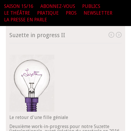
SAISON 15/16
ABONNEZ-VOUS
PUBLICS
LE THÉÂTRE
PRATIQUE
PROS
NEWSLETTER
LA PRESSE EN PARLE
Suzette in progress II
Le retour d'une fille géniale
Deuxième work-in-progress pour notre Suzette