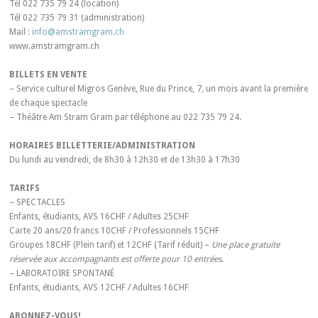
Tél 022 735 79 24 (location)
Tél 022 735 79 31 (administration)
Mail :
info@amstramgram.ch
www.amstramgram.ch
BILLETS EN VENTE
– Service culturel Migros Genève, Rue du Prince, 7, un mois avant la première
de chaque spectacle
– Théâtre Am Stram Gram par téléphone au 022 735 79 24.
HORAIRES BILLETTERIE/ADMINISTRATION
Du lundi au vendredi, de 8h30 à 12h30 et de 13h30 à 17h30
TARIFS
– SPECTACLES
Enfants, étudiants, AVS 16CHF / Adultes 25CHF
Carte 20 ans/20 francs 10CHF / Professionnels 15CHF
Groupes 18CHF (Plein tarif) et 12CHF (Tarif réduit) –
Une place gratuite
réservée aux accompagnants est offerte pour 10 entrées
.
– LABORATOIRE SPONTANÉ
Enfants, étudiants, AVS 12CHF / Adultes 16CHF
ABONNEZ-VOUS!