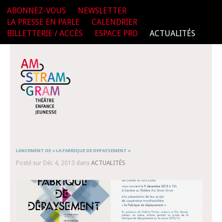
ABONNEZ-VOUS
NEWSLETTER
LA PRESSE EN PARLE
CALENDRIER
BILLETTERIE / ACCÈS
ESPACE PRO
ACTUALITÉS
LANCEMENT DE « LA FABRIQUE DE DEPAYSEMENT »
Posté sur Déc 4, 2013 dans
ACTUALITÉS