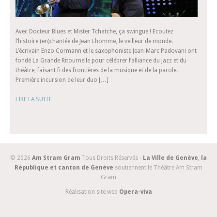
Avec Docteur Blues et Mister Tchatche, ça swingue ! Ecoutez
l’histoire (en)chantée de Jean Lhomme, le veilleur de monde.
L’écrivain Enzo Cormann et le saxophoniste Jean-Marc Padovani ont
fondé La Grande Ritournelle pour célébrer l’alliance du jazz et du
théâtre, faisant fi des frontières de la musique et de la parole.
Première incursion de leur duo […]
LIRE LA SUITE
© 2026
Am Stram Gram
Tous Droits Réservés -
La Ville de Genève
,
la
République et canton de Genève
soutiennent le Théâtre Am Stram
Gram
Réalisation site web
Opera-viva